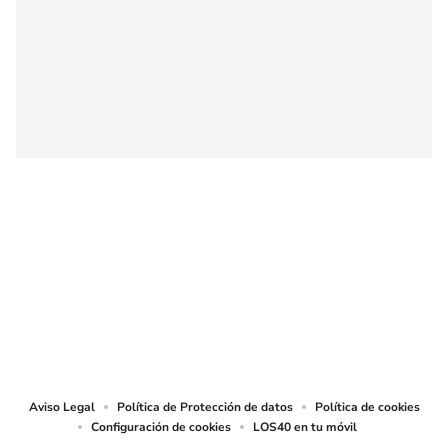
SIGUE A
LOS40 COLOMBIA
© CARACOL S.A. Todos los derechos reservados.
CARACOL S.A. realiza una reserva expresa de las reproducciones y usos de
las obras y otras prestaciones accesibles desde este sitio web a medios de
lectura mecánica u otros medios que resulten adecuados.
Aviso Legal
Política de Protección de datos
Política de cookies
Configuración de cookies
LOS40 en tu móvil