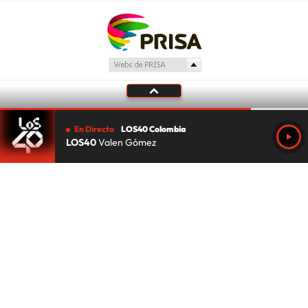
En Directo
LOS40 Colombia
LOS40
Valen Gómez
Tu audio se ha acabado.
Te redirigiremos al directo.
5 "
DIRECTO
CANCELAR