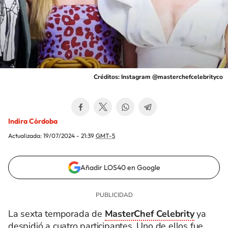
Créditos: Instagram @masterchefcelebrityco
Indira Córdoba
Actualizada:
19/07/2024 - 21:39
GMT-5
Añadir LOS40 en Google
La sexta temporada de
MasterChef Celebrity
ya
despidió a cuatro participantes. Uno de ellos fue