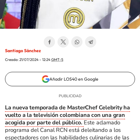
Santiago Sánchez
Creada:
21/07/2024 - 12:24
GMT-5
Añadir LOS40 en Google
La nueva temporada de MasterChef Celebrity ha
vuelto a la televisión colombiana con una gran
acogida por parte del público.
Este aclamado
programa del Canal RCN está deleitando a los
espectadores con las habilidades culinarias de las