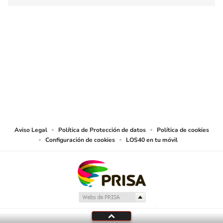
SIGUE A
LOS40 COLOMBIA
© CARACOL S.A. Todos los derechos reservados.
CARACOL S.A. realiza una reserva expresa de las reproducciones y usos de
las obras y otras prestaciones accesibles desde este sitio web a medios de
lectura mecánica u otros medios que resulten adecuados.
Aviso Legal
Política de Protección de datos
Política de cookies
Configuración de cookies
LOS40 en tu móvil