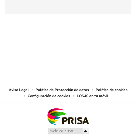
SIGUE A
LOS40 COLOMBIA
© CARACOL S.A. Todos los derechos reservados.
CARACOL S.A. realiza una reserva expresa de las reproducciones y usos de
las obras y otras prestaciones accesibles desde este sitio web a medios de
lectura mecánica u otros medios que resulten adecuados.
Aviso Legal
Política de Protección de datos
Política de cookies
Configuración de cookies
LOS40 en tu móvil