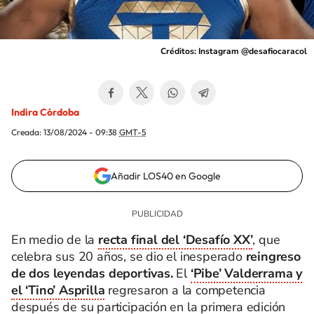
Créditos: Instagram @desafiocaracol
Indira Córdoba
Creada:
13/08/2024 - 09:38
GMT-5
Añadir LOS40 en Google
En medio de la
recta final del ‘Desafío XX’
, que
celebra sus 20 años, se dio el inesperado
reingreso
de dos leyendas deportivas.
El
‘Pibe’ Valderrama y
el ‘Tino’ Asprilla
regresaron a la competencia
después de su participación en la primera edición