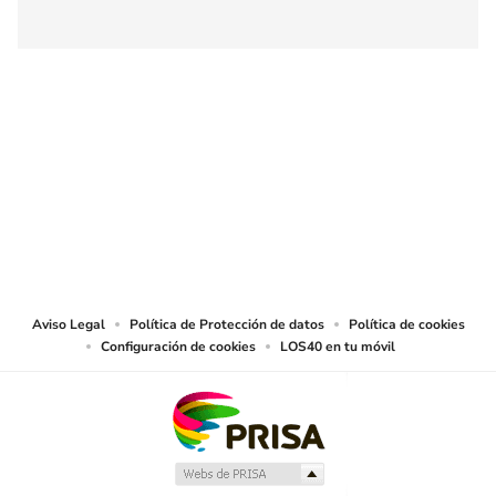
SIGUE A
LOS40 COLOMBIA
© CARACOL S.A. Todos los derechos reservados.
CARACOL S.A. realiza una reserva expresa de las reproducciones y usos de
las obras y otras prestaciones accesibles desde este sitio web a medios de
lectura mecánica u otros medios que resulten adecuados.
Aviso Legal
Política de Protección de datos
Política de cookies
Configuración de cookies
LOS40 en tu móvil