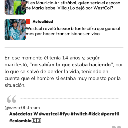
Él es Mauricio Aristizábal, quien sería el esposo
de María Isabel Villa ¿Lo dejó por WestCol?
Actualidad
Westcol reveló la exorbitante cifra que gana al
mes por hacer transmisiones en vivo
En ese momento él tenía 14 años y, según
manifestó,
"no sabían lo que estaba haciendo"
, por
lo que se salvó de perder la vida, teniendo en
cuenta que el hombre si estaba muy molesto por la
situación.
@westc0lstream
Anécdotas W
#westcol
#fyu
#twitch
#kick
#paratii
#colombia🇨🇴