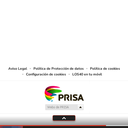
SIGUE A
LOS40 COLOMBIA
© CARACOL S.A. Todos los derechos reservados.
CARACOL S.A. realiza una reserva expresa de las reproducciones y usos de
las obras y otras prestaciones accesibles desde este sitio web a medios de
lectura mecánica u otros medios que resulten adecuados.
Aviso Legal
Política de Protección de datos
Política de cookies
Configuración de cookies
LOS40 en tu móvil