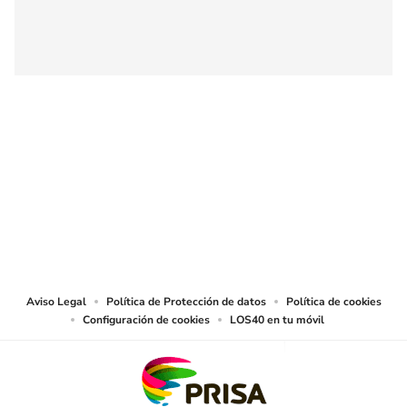
SIGUE A
LOS40 COLOMBIA
© CARACOL S.A. Todos los derechos reservados.
CARACOL S.A. realiza una reserva expresa de las reproducciones y usos de
las obras y otras prestaciones accesibles desde este sitio web a medios de
lectura mecánica u otros medios que resulten adecuados.
Aviso Legal
Política de Protección de datos
Política de cookies
Configuración de cookies
LOS40 en tu móvil