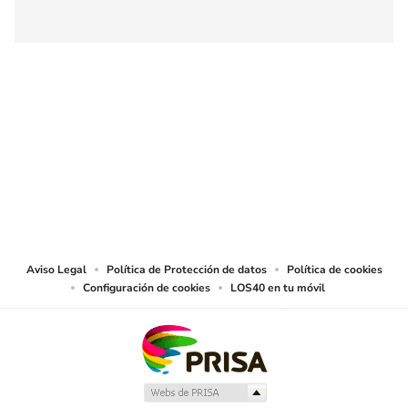
SIGUE A
LOS40 COLOMBIA
© CARACOL S.A. Todos los derechos reservados.
CARACOL S.A. realiza una reserva expresa de las reproducciones y usos de
las obras y otras prestaciones accesibles desde este sitio web a medios de
lectura mecánica u otros medios que resulten adecuados.
Aviso Legal
Política de Protección de datos
Política de cookies
Configuración de cookies
LOS40 en tu móvil