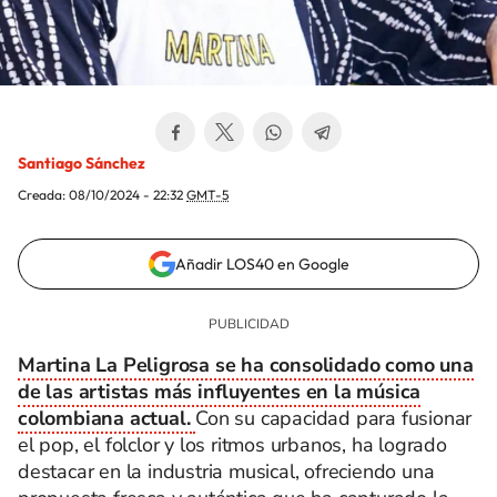
Santiago Sánchez
Creada:
08/10/2024 - 22:32
GMT-5
Añadir LOS40 en Google
Martina La Peligrosa se ha consolidado como una
de las artistas más influyentes en la música
colombiana actual.
Con su capacidad para fusionar
el pop, el folclor y los ritmos urbanos, ha logrado
destacar en la industria musical, ofreciendo una