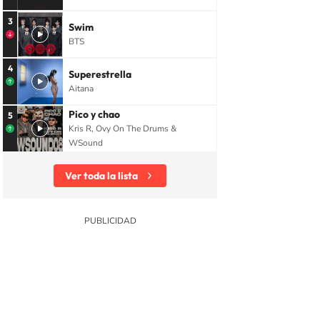
3
Swim
BTS
4
Superestrella
Aitana
Pico y chao
5
Kris R, Ovy On The Drums &
WSound
Ver toda la lista