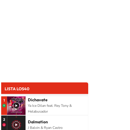
LISTA LOS40
Dichavate
1
Ya Ice Dilan feat. Rey Tony &
Helabusador
2
Dalmation
J Balvin & Ryan Castro