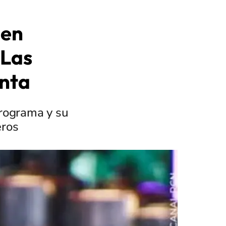
 en
 Las
enta
programa y su
eros