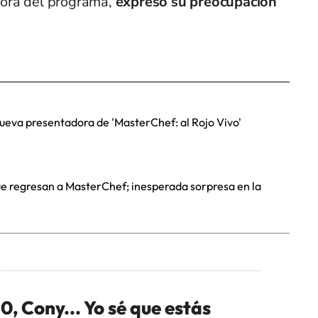
ora del programa,
expresó su preocupación
 nueva presentadora de 'MasterChef: al Rojo Vivo'
ue regresan a MasterChef; inesperada sorpresa en la
0, Cony... Yo sé que estás