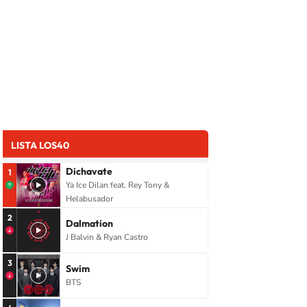
LISTA LOS40
Dichavate
1
Ya Ice Dilan feat. Rey Tony &
Helabusador
2
Dalmation
J Balvin & Ryan Castro
3
Swim
BTS