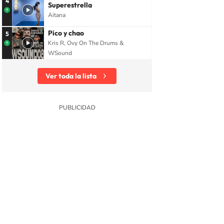
4
Superestrella
Aitana
Pico y chao
5
Kris R, Ovy On The Drums &
WSound
Ver toda la lista