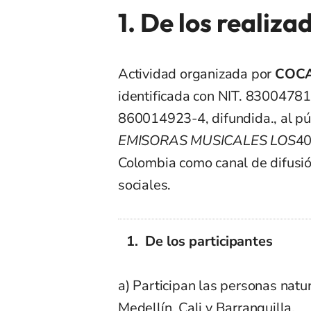
1. De los realiza
Actividad organizada por
COCA
identificada con NIT. 8300478
860014923-4, difundida., al púb
EMISORAS MUSICALES LOS
40
Colombia como canal de difusió
sociales.
De los participantes
a) Participan las personas nat
Medellín, Cali y Barranquilla.