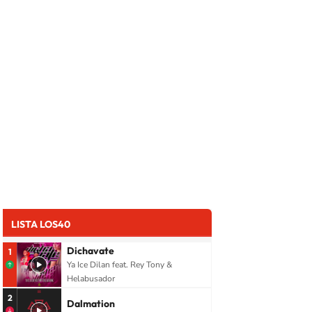
LISTA LOS40
Dichavate
1
Ya Ice Dilan feat. Rey Tony &
Helabusador
2
Dalmation