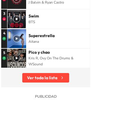
J Balvin & Ryan Castro
3
Swim
BTS
4
Superestrella
Aitana
Pico y chao
5
Kris R, Ovy On The Drums &
WSound
Ver toda la lista