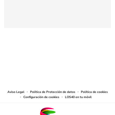
SIGUE A
LOS40 COLOMBIA
© CARACOL S.A. Todos los derechos reservados.
CARACOL S.A. realiza una reserva expresa de las reproducciones y usos de
las obras y otras prestaciones accesibles desde este sitio web a medios de
lectura mecánica u otros medios que resulten adecuados.
Aviso Legal
Política de Protección de datos
Política de cookies
Configuración de cookies
LOS40 en tu móvil