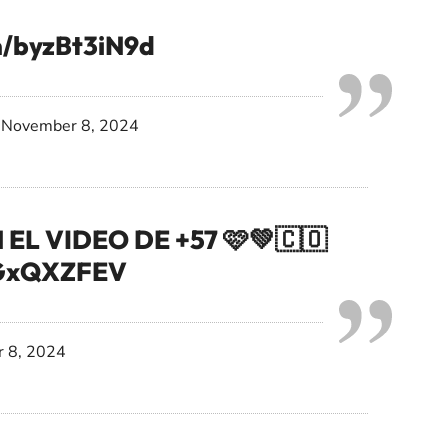
m/byzBt3iN9d
)
November 8, 2024
 EL VIDEO DE +57 🩷💚🇨🇴
47GxQXZFEV
 8, 2024