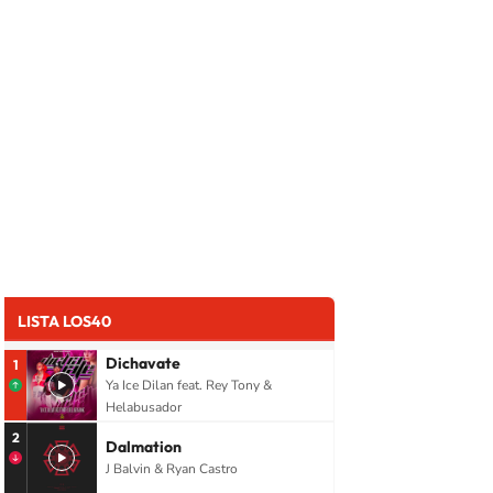
LISTA LOS40
Dichavate
1
Ya Ice Dilan feat. Rey Tony &
Helabusador
2
Dalmation
J Balvin & Ryan Castro