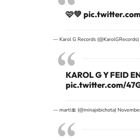
🩷💚
pic.twitter.co
— Karol G Records (@KarolGRecords
KAROL G Y FEID EN
pic.twitter.com/
— marti🎀 (@minajxbichota)
November