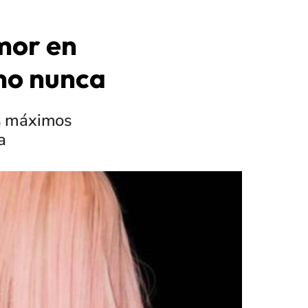
mor en
omo nunca
os máximos
a