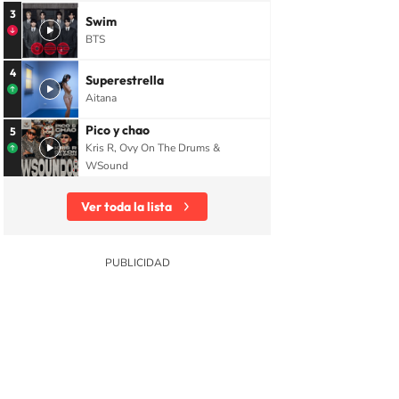
3
Swim
BTS
4
Superestrella
Aitana
Pico y chao
5
Kris R, Ovy On The Drums &
WSound
Ver toda la lista