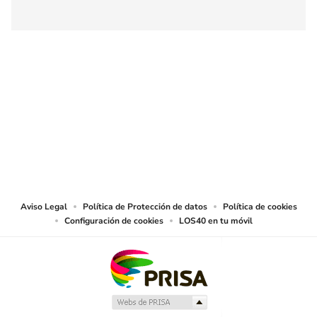
SIGUE A
LOS40 COLOMBIA
© CARACOL S.A. Todos los derechos reservados.
CARACOL S.A. realiza una reserva expresa de las reproducciones y usos de
las obras y otras prestaciones accesibles desde este sitio web a medios de
lectura mecánica u otros medios que resulten adecuados.
Aviso Legal
Política de Protección de datos
Política de cookies
Configuración de cookies
LOS40 en tu móvil