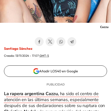
Cazzu
Santiago Sánchez
Creada:
13/11/2024 - 17:07
GMT-5
Añadir LOS40 en Google
L
a rapera argentina Cazzu,
ha sido el centro de
atención en las últimas semanas, especialmente
después de sus declaraciones sobre su ruptura con