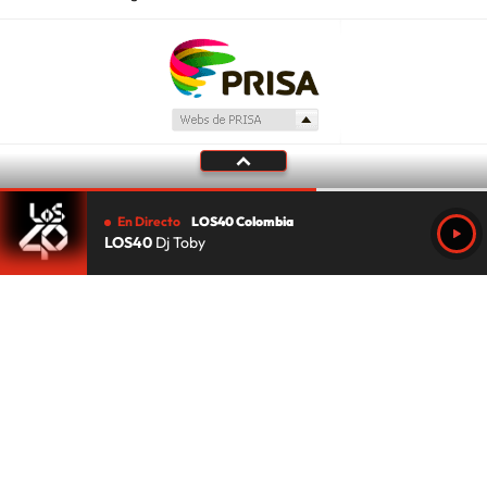
En Directo
LOS40 Colombia
LOS40
Dj Toby
Tu audio se ha acabado.
Te redirigiremos al directo.
5 "
DIRECTO
CANCELAR