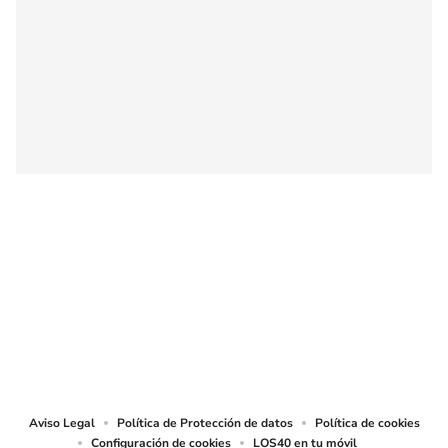
SIGUE A
LOS40 COLOMBIA
© CARACOL S.A. Todos los derechos reservados.
CARACOL S.A. realiza una reserva expresa de las reproducciones y usos de
las obras y otras prestaciones accesibles desde este sitio web a medios de
lectura mecánica u otros medios que resulten adecuados.
Aviso Legal
Política de Protección de datos
Política de cookies
Configuración de cookies
LOS40 en tu móvil