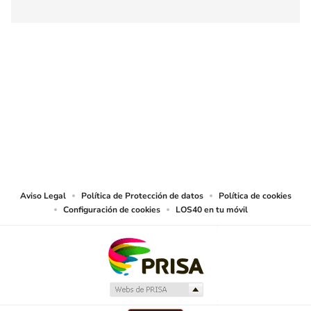
SIGUE A
LOS40 COLOMBIA
© CARACOL S.A. Todos los derechos reservados.
CARACOL S.A. realiza una reserva expresa de las reproducciones y usos de
las obras y otras prestaciones accesibles desde este sitio web a medios de
lectura mecánica u otros medios que resulten adecuados.
Aviso Legal
Política de Protección de datos
Política de cookies
Configuración de cookies
LOS40 en tu móvil