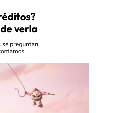
réditos?
 de verla
s se preguntan
e contamos