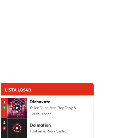
LISTA LOS40
Dichavate
1
Ya Ice Dilan feat. Rey Tony &
Helabusador
2
Dalmation
J Balvin & Ryan Castro