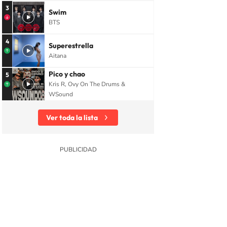
3
Swim
BTS
4
Superestrella
Aitana
Pico y chao
5
Kris R, Ovy On The Drums &
WSound
Ver toda la lista