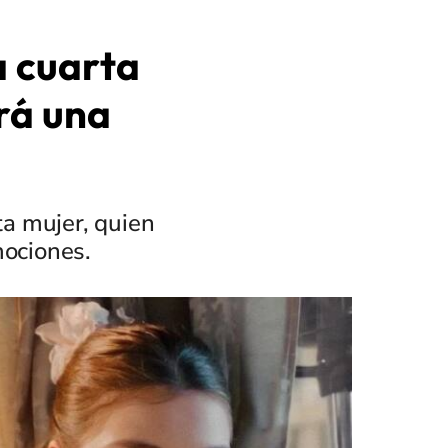
la cuarta
rá una
ta mujer, quien
mociones.