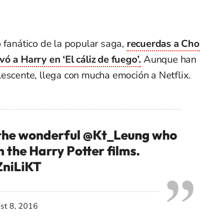
 fanático de la popular saga,
recuerdas a Cho
ó a Harry en ‘El cáliz de fuego’.
Aunque han
lescente, llega con mucha emoción a Netflix.
 the wonderful @Kt_Leung who
 the Harry Potter films.
ZniLiKT
st 8, 2016