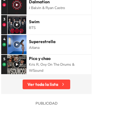
Dalmation
J Balvin & Ryan Castro
3
Swim
BTS
4
Superestrella
Aitana
Pico y chao
5
Kris R, Ovy On The Drums &
WSound
Ver toda la lista