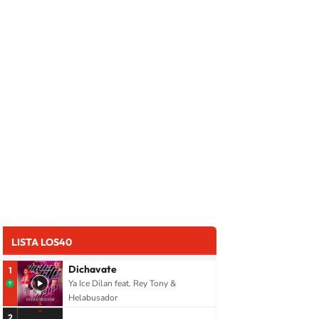
LISTA LOS40
Dichavate
1
Ya Ice Dilan feat. Rey Tony &
Helabusador
2