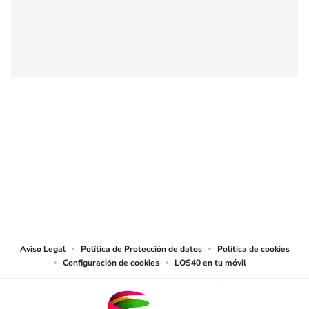
SIGUE A
LOS40 COLOMBIA
© CARACOL S.A. Todos los derechos reservados.
CARACOL S.A. realiza una reserva expresa de las reproducciones y usos de
las obras y otras prestaciones accesibles desde este sitio web a medios de
lectura mecánica u otros medios que resulten adecuados.
Aviso Legal
Política de Protección de datos
Política de cookies
Configuración de cookies
LOS40 en tu móvil