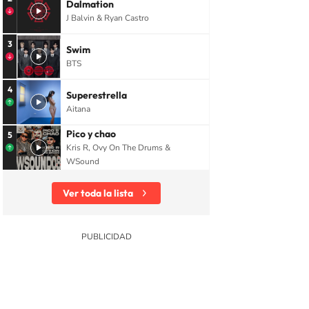
Dalmation
J Balvin & Ryan Castro
3
Swim
BTS
4
Superestrella
Aitana
Pico y chao
5
Kris R, Ovy On The Drums &
WSound
Ver toda la lista