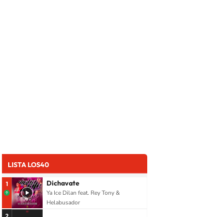
LISTA LOS40
Dichavate
1
Ya Ice Dilan feat. Rey Tony &
Helabusador
2