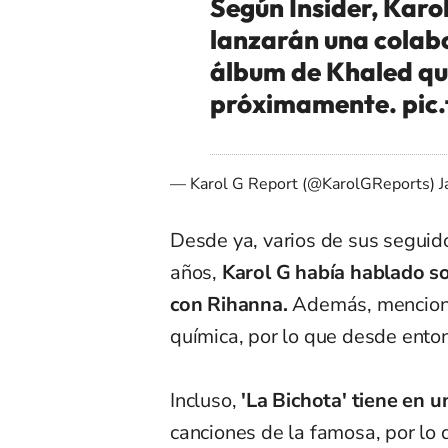
Según Insider, Karo
lanzarán una colab
álbum de Khaled qu
próximamente.
pic
— Karol G Report (@KarolGReports)
J
Desde ya, varios de sus segui
años,
Karol G había hablado so
con Rihanna.
Además, menciona
química, por lo que desde enton
Incluso,
'La Bichota' tiene en u
canciones de la famosa, por lo 