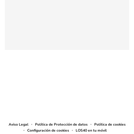
SIGUE A
LOS40 COLOMBIA
© CARACOL S.A. Todos los derechos reservados.
CARACOL S.A. realiza una reserva expresa de las reproducciones y usos de
las obras y otras prestaciones accesibles desde este sitio web a medios de
lectura mecánica u otros medios que resulten adecuados.
Aviso Legal
Política de Protección de datos
Política de cookies
Configuración de cookies
LOS40 en tu móvil