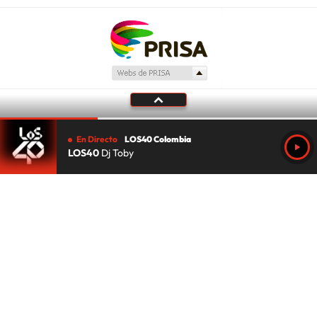
En Directo
LOS40 Colombia
LOS40
Dj Toby
Tu audio se ha acabado.
Te redirigiremos al directo.
5 "
DIRECTO
CANCELAR