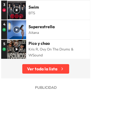
3
Swim
BTS
4
Superestrella
Aitana
Pico y chao
5
Kris R, Ovy On The Drums &
WSound
Ver toda la lista