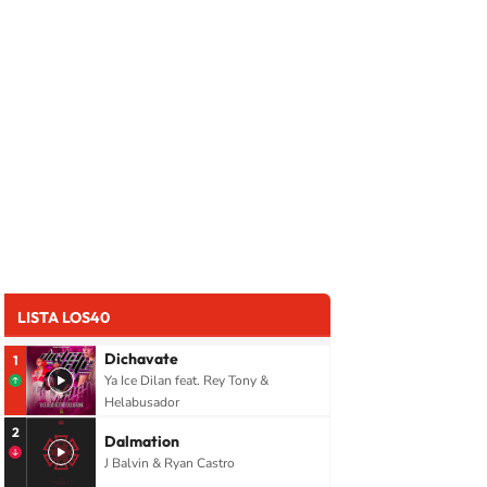
LISTA LOS40
Dichavate
1
Ya Ice Dilan feat. Rey Tony &
Helabusador
2
Dalmation
J Balvin & Ryan Castro