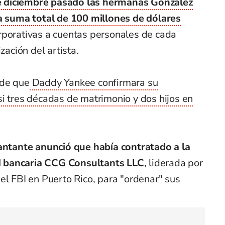
 diciembre pasado las hermanas González
la suma total de 100 millones de dólares
rporativas a cuentas personales de cada
zación del artista.
 de que
Daddy Yankee confirmara su
i tres décadas de matrimonio y dos hijos en
antante anunció que había contratado a la
 bancaria CCG Consultants LLC
, liderada por
el FBI en Puerto Rico, para "ordenar" sus