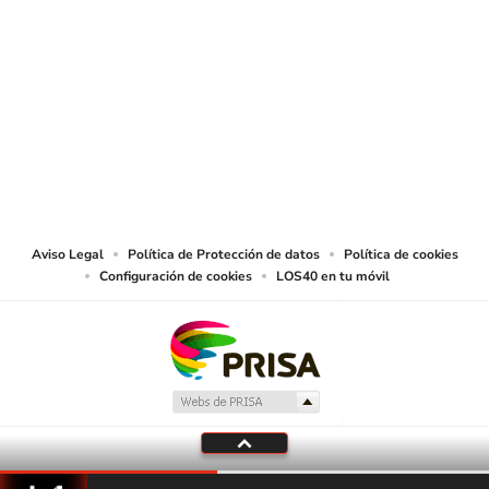
SIGUE A
LOS40 COLOMBIA
© CARACOL S.A. Todos los derechos reservados.
CARACOL S.A. realiza una reserva expresa de las reproducciones y usos de
las obras y otras prestaciones accesibles desde este sitio web a medios de
lectura mecánica u otros medios que resulten adecuados.
Aviso Legal
Política de Protección de datos
Política de cookies
Configuración de cookies
LOS40 en tu móvil