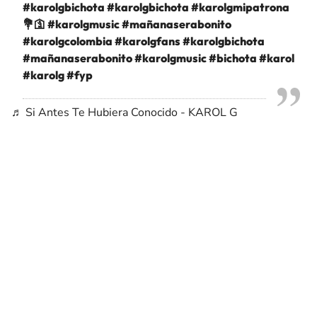
#karolgbichota
#karolgbichota
#karolgmipatrona
💐🛐
#karolgmusic
#mañanaserabonito
#karolgcolombia
#karolgfans
#karolgbichota
#mañanaserabonito
#karolgmusic
#bichota
#karol
#karolg
#fyp
♬ Si Antes Te Hubiera Conocido - KAROL G