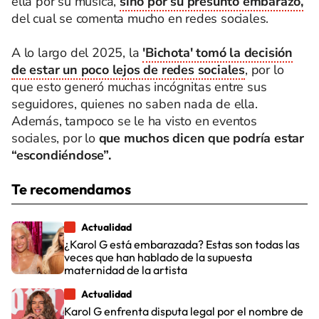
ella por su música,
sino por su presunto embarazo,
del cual se comenta mucho en redes sociales.
A lo largo del 2025, la
'Bichota' tomó la decisión
de estar un poco lejos de redes sociales
, por lo
que esto generó muchas incógnitas entre sus
seguidores, quienes no saben nada de ella.
Además, tampoco se le ha visto en eventos
sociales, por lo
que muchos dicen que podría estar
“escondiéndose”.
Te recomendamos
Actualidad
¿Karol G está embarazada? Estas son todas las
veces que han hablado de la supuesta
maternidad de la artista
Actualidad
Karol G enfrenta disputa legal por el nombre de