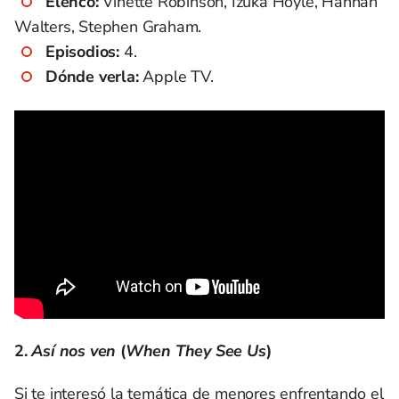
Elenco:
Vinette Robinson, Izuka Hoyle, Hannah
Walters, Stephen Graham.
Episodios:
4.
Dónde verla:
Apple TV.
2.
Así nos ven
(
When They See Us
)
Si te interesó la temática de menores enfrentando el