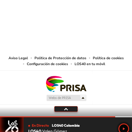
SIGUE A
LOS40 COLOMBIA
© CARACOL S.A. Todos los derechos reservados.
CARACOL S.A. realiza una reserva expresa de las reproducciones y usos de
las obras y otras prestaciones accesibles desde este sitio web a medios de
lectura mecánica u otros medios que resulten adecuados.
Aviso Legal
Política de Protección de datos
Política de cookies
Configuración de cookies
LOS40 en tu móvil
En Directo
LOS40 Colombia
LOS40
Valen Gómez