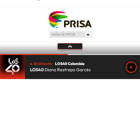
En Directo
LOS40 Colombia
LOS40
Diana Restrepo Garcés
Tu audio se ha acabado.
Te redirigiremos al directo.
5 "
DIRECTO
CANCELAR