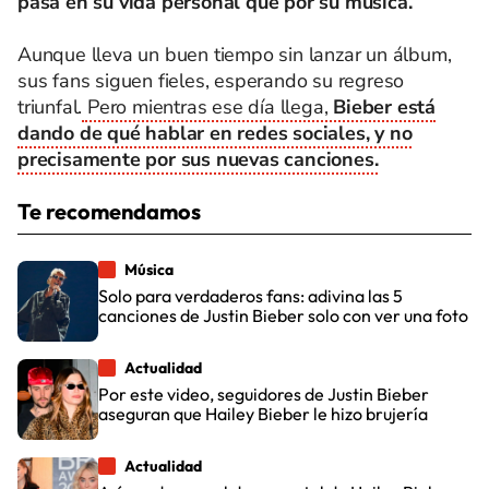
pasa en su vida personal que por su música.
Aunque lleva un buen tiempo sin lanzar un álbum,
sus fans siguen fieles, esperando su regreso
triunfal.
Pero mientras ese día llega,
Bieber está
dando de qué hablar en redes sociales, y no
precisamente por sus nuevas canciones.
Te recomendamos
Música
Solo para verdaderos fans: adivina las 5
canciones de Justin Bieber solo con ver una foto
Actualidad
Por este video, seguidores de Justin Bieber
aseguran que Hailey Bieber le hizo brujería
Actualidad