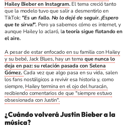
Hailey Bieber en Instagram
.
El tema creció tanto
que la modelo tuvo que salir a desmentirlo en
TikTok:
"Es un fallo. No lo dejé de seguir. ¡Espero
que te sirva!".
Pero ya sabemos cómo es internet, y
aunque Hailey lo aclaró, l
a teoría sigue flotando en
el aire.
A pesar de estar enfocado en su familia con Hailey
y su bebé, Jack Blues, hay un tema
que nunca lo
deja en paz: su relación pasada con Selena
Gómez.
Cada vez que algo pasa en su vida, salen
los fans nostálgicos a revivir esa historia y, como
siempre,
Hailey termina en el ojo del huracán,
recibiendo comentarios de que "siempre estuvo
obsesionada con Justin".
¿Cuándo volverá Justin Bieber a la
música?