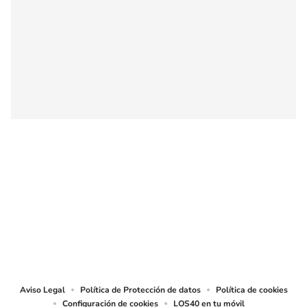
SIGUE A
LOS40 COLOMBIA
© CARACOL S.A. Todos los derechos reservados.
CARACOL S.A. realiza una reserva expresa de las reproducciones y usos de
las obras y otras prestaciones accesibles desde este sitio web a medios de
lectura mecánica u otros medios que resulten adecuados.
Aviso Legal
Política de Protección de datos
Política de cookies
Configuración de cookies
LOS40 en tu móvil