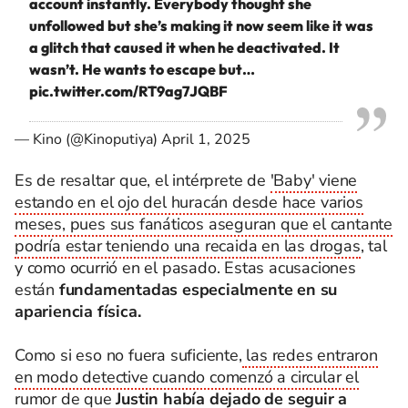
account instantly. Everybody thought she
unfollowed but she’s making it now seem like it was
a glitch that caused it when he deactivated. It
wasn’t. He wants to escape but…
pic.twitter.com/RT9ag7JQBF
— Kino (@Kinoputiya)
April 1, 2025
Es de resaltar que, el intérprete de
'Baby' viene
estando en el ojo del huracán desde hace varios
meses, pues sus fanáticos aseguran que el cantante
podría estar teniendo una recaida en las drogas
, tal
y como ocurrió en el pasado. Estas acusaciones
están
fundamentadas especialmente en su
apariencia física.
Como si eso no fuera suficiente,
las redes entraron
en modo detective cuando comenzó a circular el
rumor de que
Justin había dejado de seguir a