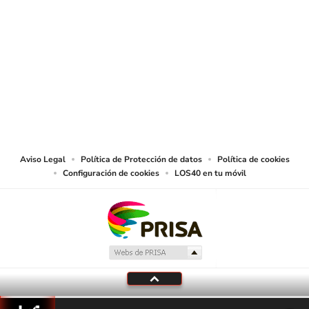
SIGUE A
LOS40 COLOMBIA
© CARACOL S.A. Todos los derechos reservados.
CARACOL S.A. realiza una reserva expresa de las reproducciones y usos de
las obras y otras prestaciones accesibles desde este sitio web a medios de
lectura mecánica u otros medios que resulten adecuados.
Aviso Legal
Política de Protección de datos
Política de cookies
Configuración de cookies
LOS40 en tu móvil