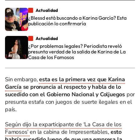
Actualidad
¿Blessd está buscando a Karina García? Esta
publicación lo confirmaría
Actualidad
¿Por problemas legales? Periodista reveló
presunta verdad de la salida de Karina de La
Casa de los Famosos
Sin embargo,
esta es la primera vez que Karina
García
se pronuncia al respecto y habla de lo
sucedido con el Gobierno Nacional y Coljuegos
por
presunta estafa con juegos de suerte ilegales en el
país.
Según dijo la exparticipante de ‘La Casa de los
Famosos’
en la cabina de Impresentables,
esto
habría sucedido luego de que una empresa la