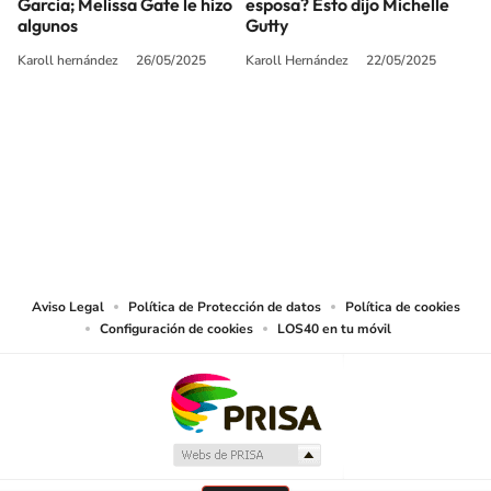
Garcia; Melissa Gate le hizo
esposa? Esto dijo Michelle
algunos
Gutty
Karoll hernández
26/05/2025
Karoll Hernández
22/05/2025
SIGUE A
LOS40 COLOMBIA
© CARACOL S.A. Todos los derechos reservados.
CARACOL S.A. realiza una reserva expresa de las reproducciones y usos de
las obras y otras prestaciones accesibles desde este sitio web a medios de
lectura mecánica u otros medios que resulten adecuados.
Aviso Legal
Política de Protección de datos
Política de cookies
Configuración de cookies
LOS40 en tu móvil