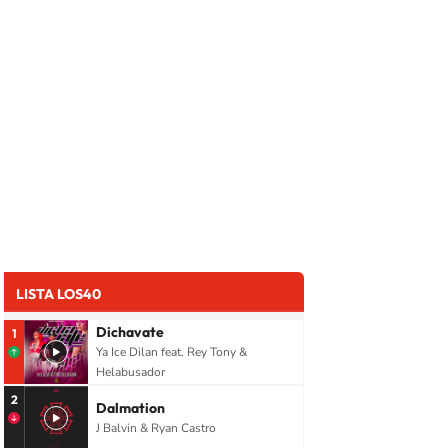
LISTA LOS40
Dichavate
1
Ya Ice Dilan feat. Rey Tony &
Helabusador
2
Dalmation
J Balvin & Ryan Castro