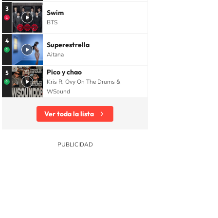
3
Swim
BTS
4
Superestrella
Aitana
Pico y chao
5
Kris R, Ovy On The Drums &
WSound
Ver toda la lista