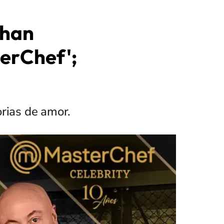
 han
erChef';
orias de amor.