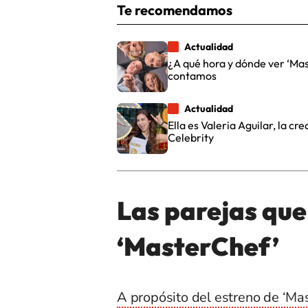
Te recomendamos
Actualidad
¿A qué hora y dónde ver ‘Ma
contamos
Actualidad
Ella es Valeria Aguilar, la 
Celebrity
Las parejas qu
‘MasterChef’
A propósito del estreno de ‘Ma