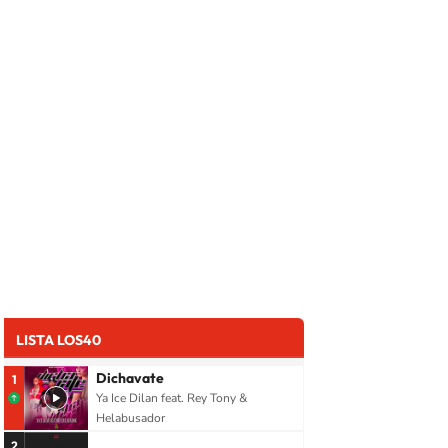
LISTA LOS40
Dichavate
1
Ya Ice Dilan feat. Rey Tony &
Helabusador
2