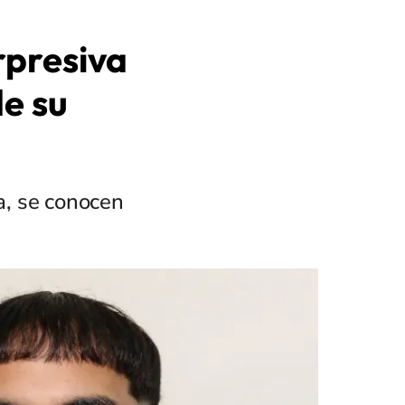
rpresiva
de su
a, se conocen