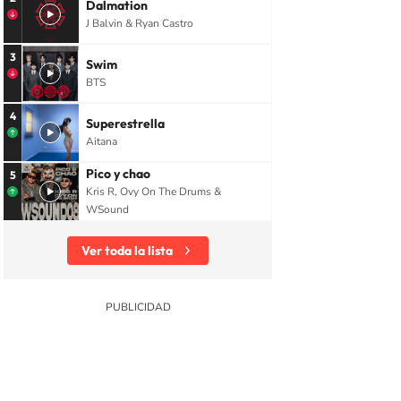
Dalmation
J Balvin & Ryan Castro
3
Swim
BTS
4
Superestrella
Aitana
Pico y chao
5
Kris R, Ovy On The Drums &
WSound
Ver toda la lista