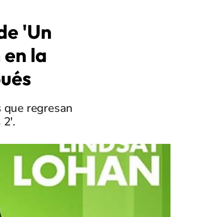
de 'Un
 en la
pués
s que regresan
 2'.