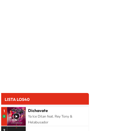
LISTA LOS40
Dichavate
1
Ya Ice Dilan feat. Rey Tony &
Helabusador
2