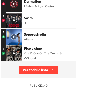
Dalmation
J Balvin & Ryan Castro
3
Swim
BTS
4
Superestrella
Aitana
Pico y chao
5
Kris R, Ovy On The Drums &
WSound
Ver toda la lista