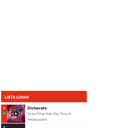
LISTA LOS40
Dichavate
1
Ya Ice Dilan feat. Rey Tony &
Helabusador
2