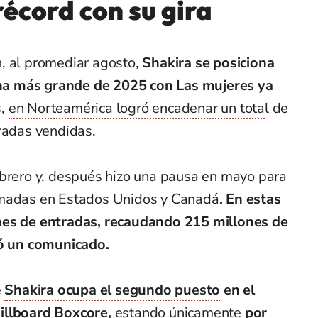
écord con su gira
, al promediar agosto,
Shakira se posiciona
tina más grande de 2025 con
Las mujeres ya
,
en Norteamérica logró encadenar un tota
l de
tradas vendidas.
ebrero y, después hizo una pausa en mayo para
amadas en Estados Unidos y Canadá
. En estas
nes de entradas, recaudando 215 millones de
có un comunicado.
e
Shakira ocupa el segundo puesto
en el
illboard Boxcore,
estando únicamente
por