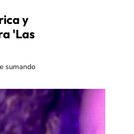
ica y
ra 'Las
gue sumando