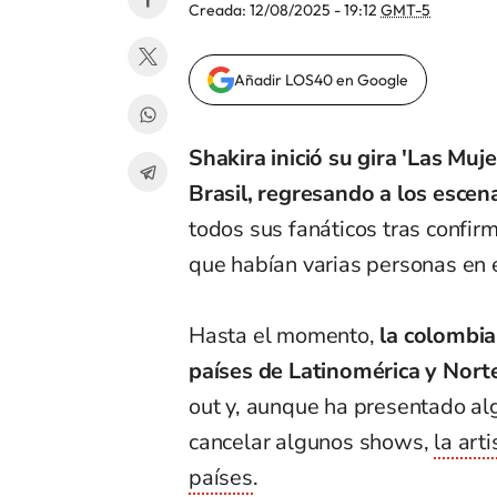
Creada:
12/08/2025 - 19:12
GMT-5
Añadir LOS40 en Google
Shakira inició su gira 'Las Mu
Brasil, regresando a los escen
todos sus fanáticos tras confir
que habían varias personas en
Hasta el momento,
la colombia
países de Latinomérica y Nort
out y, aunque ha presentado al
cancelar algunos shows,
la art
países
.