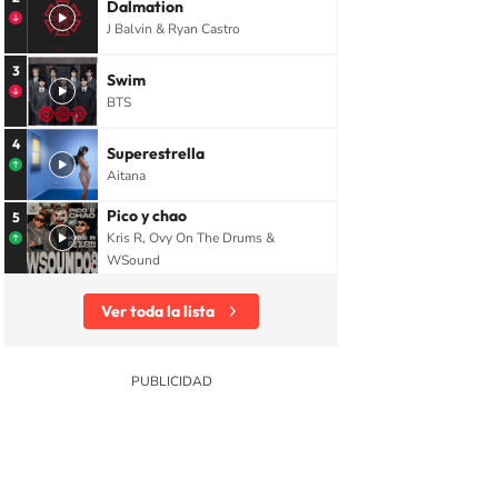
Dalmation
J Balvin & Ryan Castro
3
Swim
BTS
4
Superestrella
Aitana
Pico y chao
5
Kris R, Ovy On The Drums &
WSound
Ver toda la lista