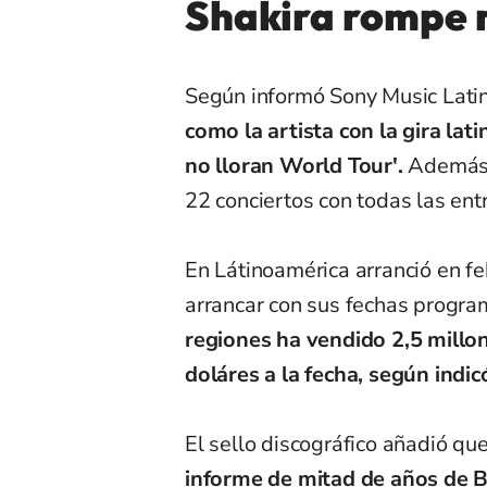
Shakira rompe r
Según informó Sony Music Latin
como la artista con la gira la
no lloran World Tour'
.
Además
22 conciertos con todas las en
En Látinoamérica arranció en f
arrancar con sus fechas progr
regiones ha vendido 2,5 millo
doláres a la fecha, según indi
El sello discográfico añadió qu
informe de mitad de años de B