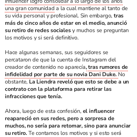
influencer logró consolidar a lo largo de los años
una gran comunidad
a la cual mantiene al tanto de
su vida personal y profesional. Sin embargo,
tras
más de cinco años de estar en el medio, anunció
su retiro de redes sociales
y muchos se preguntan
los motivos y si será definitivo.
Hace algunas semanas, sus seguidores se
percataron de que la cuenta de Instagram del
creador de contenido no aparecía
,
tras rumores de
infidelidad por parte de su novia Dani Duke.
No
obstante,
La Liendra reveló que esto se debe a un
contrato con la plataforma para retirar las
infracciones que tenía.
Ahora, luego de esta confesión,
el influencer
reapareció en sus redes, pero a sorpresa de
muchos, no sería para retomar, sino para anunciar
su retiro.
Te contamos los motivos y si esto será