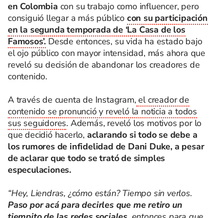
en Colombia
con su trabajo como influencer, pero
consiguió llegar a más público
con su participación
en la segunda temporada de ‘La Casa de los
Famosos’.
Desde entonces, su vida ha estado bajo
el ojo público con mayor intensidad, más ahora que
reveló su decisión de abandonar los creadores de
contenido.
A través de cuenta de Instagram,
el creador de
contenido se pronunció y reveló la noticia a todos
sus seguidores
. Además, reveló los motivos por lo
que decidió hacerlo,
aclarando si todo se debe a
los rumores de infidelidad de Dani Duke, a pesar
de aclarar que todo se trató de simples
especulaciones.
“Hey, Liendras, ¿cómo están? Tiempo sin verlos.
Paso por acá para decirles que me retiro un
tiempito de las redes sociales,
entonces para que