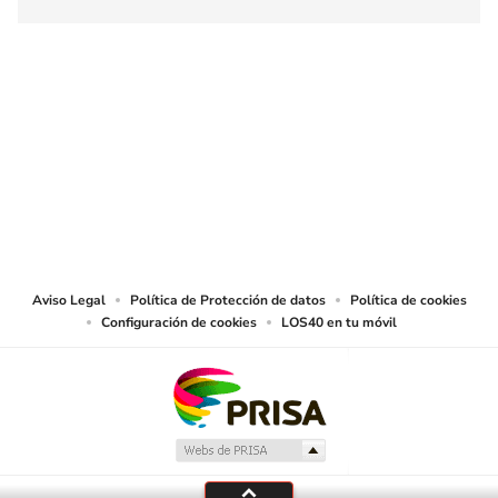
SIGUE A
LOS40 COLOMBIA
© CARACOL S.A. Todos los derechos reservados.
CARACOL S.A. realiza una reserva expresa de las reproducciones y usos de
las obras y otras prestaciones accesibles desde este sitio web a medios de
lectura mecánica u otros medios que resulten adecuados.
Aviso Legal
Política de Protección de datos
Política de cookies
Configuración de cookies
LOS40 en tu móvil