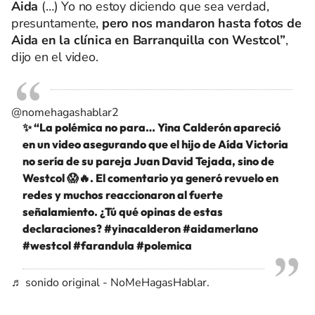
Aida
(…) Yo no estoy diciendo que sea verdad,
presuntamente,
pero nos mandaron hasta fotos de
Aida en la clínica en Barranquilla con Westcol”
,
dijo en el video.
@nomehagashablar2
✨ “La polémica no para… Yina Calderón apareció
en un video asegurando que el hijo de Aída Victoria
no sería de su pareja Juan David Tejada, sino de
Westcol 😱🔥. El comentario ya generó revuelo en
redes y muchos reaccionaron al fuerte
señalamiento. ¿Tú qué opinas de estas
declaraciones?
#yinacalderon
#aidamerlano
#westcol
#farandula
#polemica
♬ sonido original - NoMeHagasHablar.