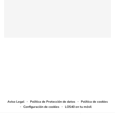
SIGUE A
LOS40 COLOMBIA
© CARACOL S.A. Todos los derechos reservados.
CARACOL S.A. realiza una reserva expresa de las reproducciones y usos de
las obras y otras prestaciones accesibles desde este sitio web a medios de
lectura mecánica u otros medios que resulten adecuados.
Aviso Legal
Política de Protección de datos
Política de cookies
Configuración de cookies
LOS40 en tu móvil