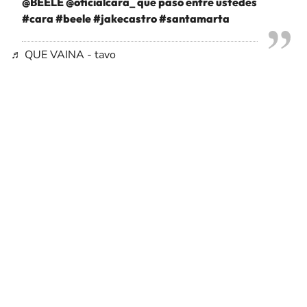
@BEÉLE @oficialcara_ que pasó entre ustedes
#cara
#beele
#jakecastro
#santamarta
♬ QUE VAINA - tavo