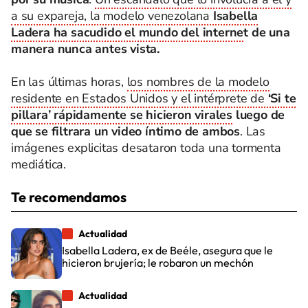
a su expareja, la modelo venezolana
Isabella
Ladera ha sacudido el mundo del interne
t de una
manera nunca antes vista.
En las últimas horas,
los nombres de la modelo
residente en Estados Unidos y el intérprete de
‘Si te
pillara’ rápidamente se hicieron virales
luego de
que se filtrara un video íntimo de ambos
. Las
imágenes explicitas desataron toda una tormenta
mediática.
Te recomendamos
Actualidad
Isabella Ladera, ex de Beéle, asegura que le
hicieron brujería; le robaron un mechón
Actualidad