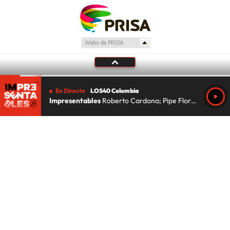
En Directo
LOS40 Colombia
Impresentables
Roberto Cardona; Pipe Florez; Lu Da Silva
Tu audio se ha acabado.
Te redirigiremos al directo.
5 "
DIRECTO
CANCELAR