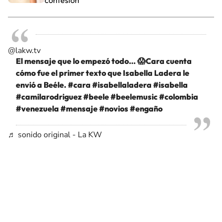
confesión
@lakw.tv
El mensaje que lo empezó todo… 😱Cara cuenta
cómo fue el primer texto que Isabella Ladera le
envió a Beéle.
#cara
#isabellaladera
#isabella
#camilarodriguez
#beele
#beelemusic
#colombia
#venezuela
#mensaje
#novios
#engaño
♬ sonido original - La KW