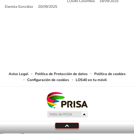
LOS40 Colombia
18/09/2025
Daniela González
20/09/2025
SIGUE A
LOS40 COLOMBIA
© CARACOL S.A. Todos los derechos reservados.
CARACOL S.A. realiza una reserva expresa de las reproducciones y usos de
las obras y otras prestaciones accesibles desde este sitio web a medios de
lectura mecánica u otros medios que resulten adecuados.
Aviso Legal
Política de Protección de datos
Política de cookies
Configuración de cookies
LOS40 en tu móvil