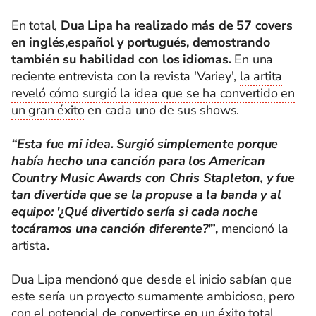
En total,
Dua Lipa ha realizado más de 57 covers
en inglés,español y portugués, demostrando
también su habilidad con los idiomas.
En una
reciente entrevista con la revista 'Variey',
la artita
reveló cómo surgió la idea que se ha convertido en
un gran éxito
en cada uno de sus shows.
“Esta fue mi idea. Surgió simplemente porque
había hecho una canción para los American
Country Music Awards con Chris Stapleton, y fue
tan divertida que se la propuse a la banda y al
equipo: '¿Qué divertido sería si cada noche
tocáramos una canción diferente?
'”,
mencionó la
artista.
Dua Lipa mencionó que desde el inicio sabían que
este sería un proyecto sumamente ambicioso, pero
con el potencial de convertirse en un éxito total.