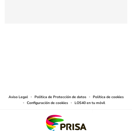
SIGUE A
LOS40 COLOMBIA
© CARACOL S.A. Todos los derechos reservados.
CARACOL S.A. realiza una reserva expresa de las reproducciones y usos de
las obras y otras prestaciones accesibles desde este sitio web a medios de
lectura mecánica u otros medios que resulten adecuados.
Aviso Legal
Política de Protección de datos
Política de cookies
Configuración de cookies
LOS40 en tu móvil