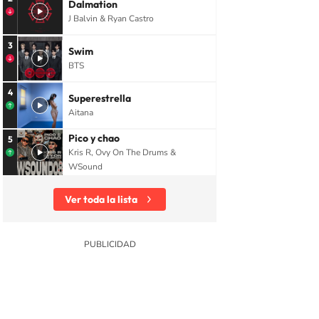
Dalmation
J Balvin & Ryan Castro
3
Swim
BTS
4
Superestrella
Aitana
Pico y chao
5
Kris R, Ovy On The Drums &
WSound
Ver toda la lista