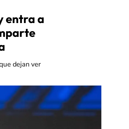
y entra a
omparte
a
que dejan ver