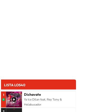
LISTA LOS40
Dichavate
1
Ya Ice Dilan feat. Rey Tony &
Helabusador
2