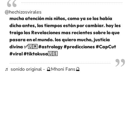
@hechizosvirales
mucha atención mis niños, como ya se los había
dicho antes, los tiempos están por cambiar. hoy les
traigo las Revelaciones mas recientes sobre lo que
pasara en el mundo. los quiero mucho, justicia
divina ✅️🇺🇲
#astrology
#predicciones
#CapCut
#viral
#tiktokusa🇺🇸
♬ sonido original - 🔮Mhoni Fans🔮