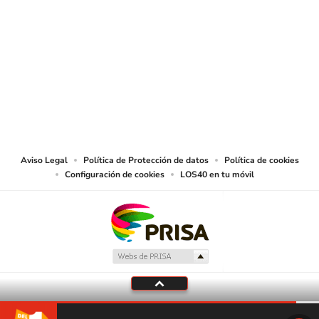
SIGUE A
LOS40 COLOMBIA
© CARACOL S.A. Todos los derechos reservados.
CARACOL S.A. realiza una reserva expresa de las reproducciones y usos de
las obras y otras prestaciones accesibles desde este sitio web a medios de
lectura mecánica u otros medios que resulten adecuados.
Aviso Legal
Política de Protección de datos
Política de cookies
Configuración de cookies
LOS40 en tu móvil