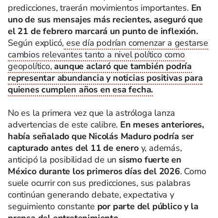
predicciones, traerán movimientos importantes.
En
uno de sus mensajes más recientes, aseguró que
el 21 de febrero marcará un punto de inflexión.
Según explicó,
ese día podrían comenzar a gestarse
cambios relevantes tanto a nivel político como
geopolítico,
aunque aclaró que también podría
representar abundancia y noticias positivas para
quienes cumplen años en esa fecha.
No es la primera vez que la astróloga lanza
advertencias de este calibre.
En meses anteriores,
había señalado que Nicolás Maduro podría ser
capturado antes del 11 de enero
y, además,
anticipó la posibilidad de un
sismo fuerte en
México durante los primeros días del 2026
. Como
suele ocurrir con sus predicciones, sus palabras
continúan generando debate, expectativa y
seguimiento constante
por parte del público y la