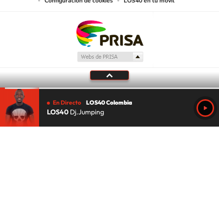
Configuración de cookies
LOS40 en tu móvil
En Directo
LOS40 Colombia
LOS40
Dj.Jumping
Tu audio se ha acabado.
Te redirigiremos al directo.
5 "
DIRECTO
CANCELAR