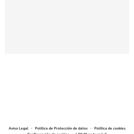
SIGUE A
LOS40 COLOMBIA
© CARACOL S.A. Todos los derechos reservados.
CARACOL S.A. realiza una reserva expresa de las reproducciones y usos de
las obras y otras prestaciones accesibles desde este sitio web a medios de
lectura mecánica u otros medios que resulten adecuados.
Aviso Legal
Política de Protección de datos
Política de cookies