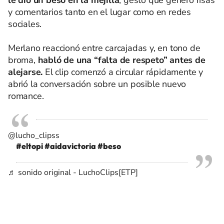
le dio un beso en la mejilla
, gesto que generó risas
y comentarios tanto en el lugar como en redes
sociales.
Merlano reaccionó entre carcajadas y, en tono de
broma,
habló de una “falta de respeto” antes de
alejarse.
El clip comenzó a circular rápidamente y
abrió la conversación sobre un posible nuevo
romance.
@lucho_clipss
#eltopi
#aidavictoria
#beso
♬ sonido original - LuchoClips[ETP]