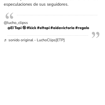
especulaciones de sus seguidores.
@lucho_clipss
@El Topi 🤪
#kick
#eltopi
#aidavictoria
#regalo
♬ sonido original - LuchoClips[ETP]