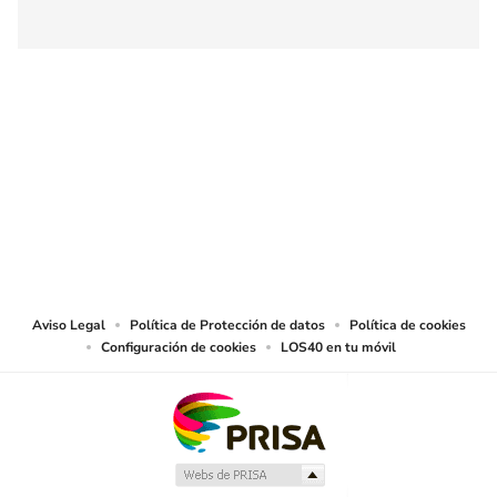
SIGUE A
LOS40 COLOMBIA
© CARACOL S.A. Todos los derechos reservados.
CARACOL S.A. realiza una reserva expresa de las reproducciones y usos de
las obras y otras prestaciones accesibles desde este sitio web a medios de
lectura mecánica u otros medios que resulten adecuados.
Aviso Legal
Política de Protección de datos
Política de cookies
Configuración de cookies
LOS40 en tu móvil