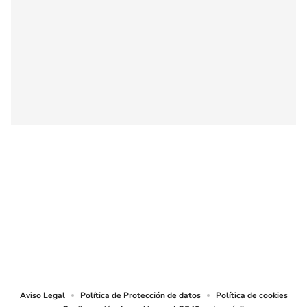
SIGUE A
LOS40 COLOMBIA
© CARACOL S.A. Todos los derechos reservados.
CARACOL S.A. realiza una reserva expresa de las reproducciones y usos de
las obras y otras prestaciones accesibles desde este sitio web a medios de
lectura mecánica u otros medios que resulten adecuados.
Aviso Legal
Política de Protección de datos
Política de cookies