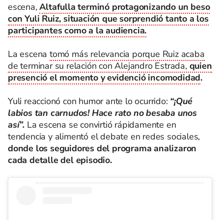
escena,
Altafulla terminó protagonizando un beso
con Yuli Ruiz, situación que sorprendió tanto a los
participantes como a la audiencia.
La escena
tomó más relevancia porque Ruiz acaba
de terminar su relación con Alejandro Estrada,
quien
presenció el momento y evidenció incomodidad
.
Yuli reaccionó con humor ante lo ocurrido:
“¡Qué
labios tan carnudos! Hace rato no besaba unos
así”.
La escena se convirtió rápidamente en
tendencia y alimentó el debate en redes sociales,
donde los seguidores del programa analizaron
cada detalle del episodio.