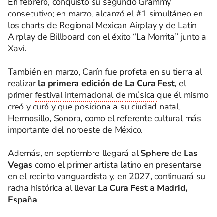
En febrero, conquistó su segundo Grammy
consecutivo; en marzo, alcanzó el #1 simultáneo en
los charts de Regional Mexican Airplay y de Latin
Airplay de Billboard con el éxito “La Morrita” junto a
Xavi.
También en marzo, Carín fue profeta en su tierra al
realizar
la primera edición de La Cura Fest
, el
primer
festival internacional de música
que él mismo
creó y curó y que posiciona a su ciudad natal,
Hermosillo, Sonora, como el referente cultural más
importante del noroeste de México.
Además, en septiembre llegará al
Sphere
de
Las
Vegas
como el primer artista latino en presentarse
en el recinto vanguardista y, en 2027, continuará su
racha histórica al llevar
La Cura Fest a Madrid,
España
.