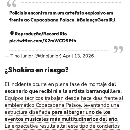
Policiais encontraram um artefato explosivo em
frente ao Copacabana Palace.
#BalançoGeralRJ
🎥 Reprodução/Record Rio
pic.twitter.com/X2mWCDSEth
— Tino Junior (@tinojunior)
April 13, 2026
¿Shakira en riesgo?
El incidente ocurre en plena fase de montaje
del
escenario que recibirá a la artista barranquillera.
Equipos técnicos trabajan desde hace días frente al
emblemático Copacabana Palace, levantando una
estructura diseñada
para albergar uno de los
eventos musicales más multitudinarios del año
.
La expectativa resulta alta: este tipo de conciertos