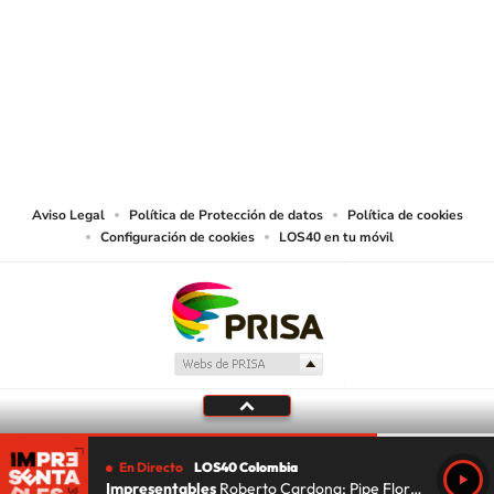
SIGUE A
LOS40 COLOMBIA
© CARACOL S.A. Todos los derechos reservados.
CARACOL S.A. realiza una reserva expresa de las reproducciones y usos de
las obras y otras prestaciones accesibles desde este sitio web a medios de
lectura mecánica u otros medios que resulten adecuados.
Aviso Legal
Política de Protección de datos
Política de cookies
Configuración de cookies
LOS40 en tu móvil
En Directo
LOS40 Colombia
Impresentables
Roberto Cardona; Pipe Florez; Lu Da Silva