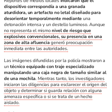
Reportes de medios locales
indicaron que el
dispositivo correspondía a una granada
aturdidora, un artefacto no letal diseñado para
desorientar temporalmente mediante
una
detonación intensa y un destello luminoso. Aunque
no representa el mismo
nivel de riesgo que
explosivos convencionales, su presencia en una
zona de alta afluencia
generó preocupación
inmediata entre las autoridades.
Las imágenes difundidas por la policía mostraron a
un
técnico equipado con traje especializado
manipulando una caja negra de tamaño similar al
de una mochila
.
Mientras tanto, los investigadores
iniciaron las diligencias para esclarecer el origen del
objeto y determinar si guarda relación con alguna
amenaza específica o si se trata de un hecho
aislado.