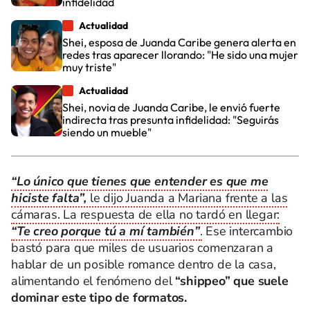
infidelidad
Actualidad
Shei, esposa de Juanda Caribe genera alerta en
redes tras aparecer llorando: "He sido una mujer
muy triste"
Actualidad
Shei, novia de Juanda Caribe, le envió fuerte
indirecta tras presunta infidelidad: "Seguirás
siendo un mueble"
“Lo único que tienes que entender es que me
hiciste falta”,
le dijo Juanda a Mariana frente a las
cámaras. La respuesta de ella no tardó en llegar:
“Te creo porque tú a mí también”
.
Ese intercambio
bastó para que miles de usuarios comenzaran a
hablar de un posible romance dentro de la casa,
alimentando el fenómeno del
“shippeo” que suele
dominar este tipo de formatos.