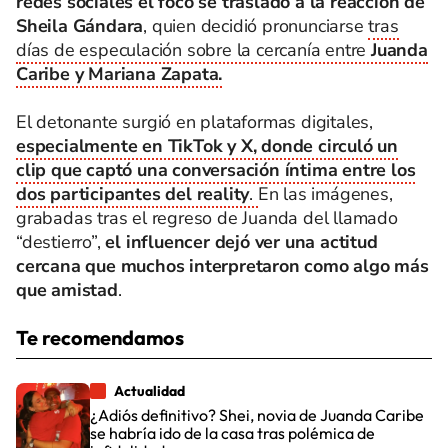
redes sociales el foco se trasladó a la reacción de
Sheila Gándara
, quien decidió pronunciarse
tras
días de especulación sobre la cercanía entre
Juanda
Caribe y Mariana Zapata.
El detonante surgió en plataformas digitales,
especialmente en TikTok y X, donde circuló un
clip que captó una conversación íntima entre los
dos participantes del reality
.
En las imágenes,
grabadas tras el regreso de Juanda del llamado
“destierro”,
el influencer dejó ver una actitud
cercana que muchos interpretaron como algo más
que amistad
.
Te recomendamos
Actualidad
¿Adiós definitivo? Shei, novia de Juanda Caribe
se habría ido de la casa tras polémica de