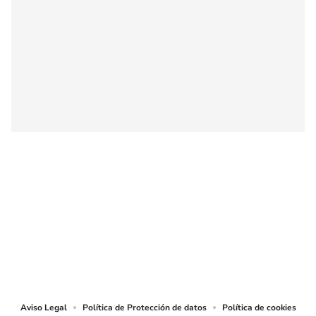
SIGUE A
LOS40 COLOMBIA
© CARACOL S.A. Todos los derechos reservados.
CARACOL S.A. realiza una reserva expresa de las reproducciones y usos de
las obras y otras prestaciones accesibles desde este sitio web a medios de
lectura mecánica u otros medios que resulten adecuados.
Aviso Legal
Política de Protección de datos
Política de cookies