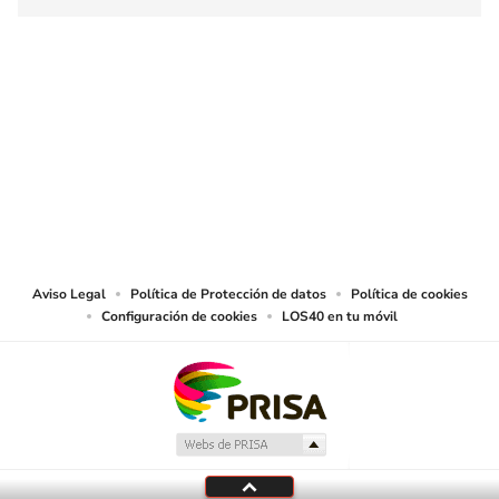
SIGUE A
LOS40 COLOMBIA
© CARACOL S.A. Todos los derechos reservados.
CARACOL S.A. realiza una reserva expresa de las reproducciones y usos de
las obras y otras prestaciones accesibles desde este sitio web a medios de
lectura mecánica u otros medios que resulten adecuados.
Aviso Legal
Política de Protección de datos
Política de cookies
Configuración de cookies
LOS40 en tu móvil