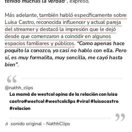
tenido muchas la verdad”
, expresó.
Más adelante,
también habló específicamente sobre
Luisa Castro, reconocida influencer y actual pareja
del streamer y destacó la impresión que le dejó
desde que comenzaron a coincidir en algunos
espacios familiares y públicos
.
“Como apenas hace
poquito la conozco, yo casi no hablo con ella. Pero
sí, es muy formalita, muy sencilla, me cayó hasta
bien”
.
@nathh_clips
La mamá de westcol opina de la relación con luisa
castro
#westcol
#westcolclips
#viral
#luisacastro
#relacion
♬ sonido original - NathhClips