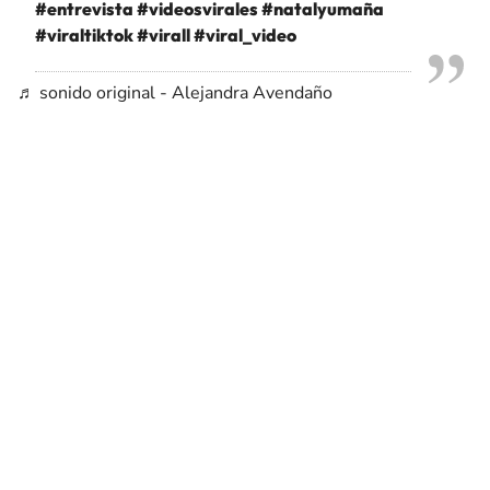
#entrevista
#videosvirales
#natalyumaña
#viraltiktok
#virall
#viral_video
♬ sonido original - Alejandra Avendaño