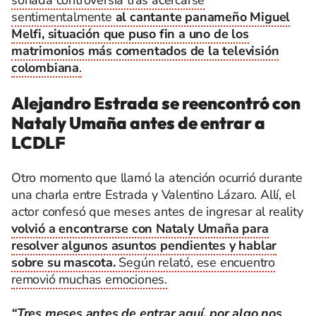
sonada controversia tras acercarse
sentimentalmente
al cantante panameño Miguel
Melfi, situación que puso fin a uno de los
matrimonios más comentados de la televisión
colombiana
.
Alejandro Estrada se reencontró con
Nataly Umaña antes de entrar a
LCDLF
Otro momento que llamó la atención ocurrió durante
una charla entre Estrada y Valentino Lázaro. Allí, el
actor confesó que meses antes de ingresar al reality
volvió a encontrarse con Nataly Umaña para
resolver algunos asuntos pendientes y hablar
sobre su mascota.
Según relató, ese encuentro
removió muchas emociones.
“Tres meses antes de entrar aquí, por algo nos