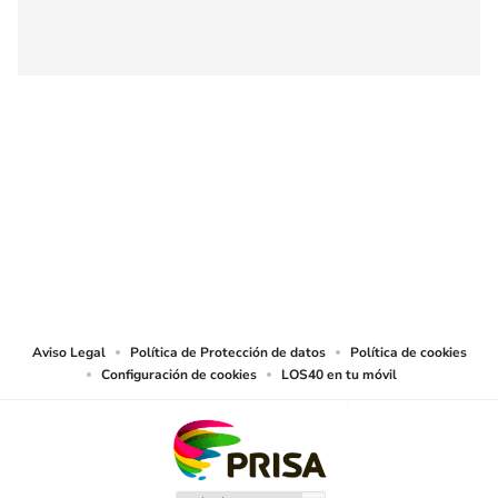
SIGUE A
LOS40 COLOMBIA
© CARACOL S.A. Todos los derechos reservados.
CARACOL S.A. realiza una reserva expresa de las reproducciones y usos de
las obras y otras prestaciones accesibles desde este sitio web a medios de
lectura mecánica u otros medios que resulten adecuados.
Aviso Legal
Política de Protección de datos
Política de cookies
Configuración de cookies
LOS40 en tu móvil